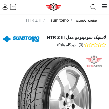
صفحه نخست
sumitomo
HTR Z III
لاستیک سومیتومو مدل HTR Z III
(0)
|
دیدگاه ها(0)