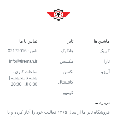
ماشین ها
تایر
تماس با ما
کوییک
هانکوک
تلفن : 02172016
تارا
مکسس
info@tireman.ir
آریزو
نکسن
ساعات کاری :
شنبه تا پنجشنبه |
کانتیننتال
8:30 الی 20:30
کومهو
درباره ما
فروشگاه تایر ما از سال ۱۳۶۵ فعالیت خود را آغاز کرده و با