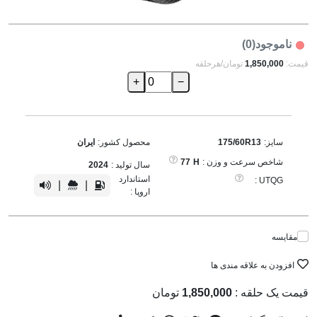
ناموجود(0)
قیمت:
1,850,000
تومان/هرحلقه
+
−
سایز:
175/60R13
محصول کشور:
ایران
شاخص سرعت و وزن :
H
77
سال تولید :
2024
استاندارد
UTQG :
|
|
اروپا :
مقایسه
افزودن به علاقه مندی ها
قیمت یک حلقه :
1,850,000
تومان