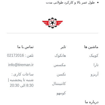
طول عمر بالا و کارکرد طولانی مدت
ماشین ها
تایر
تماس با ما
کوییک
هانکوک
تلفن : 02172016
تارا
مکسس
info@tireman.ir
آریزو
نکسن
ساعات کاری :
شنبه تا پنجشنبه |
کانتیننتال
8:30 الی 20:30
کومهو
درباره ما