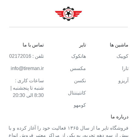
ماشین ها
تایر
تماس با ما
کوییک
هانکوک
تلفن : 02172016
تارا
مکسس
info@tireman.ir
آریزو
نکسن
ساعات کاری :
شنبه تا پنجشنبه |
کانتیننتال
8:30 الی 20:30
کومهو
درباره ما
فروشگاه تایر ما از سال ۱۳۶۵ فعالیت خود را آغاز کرده و با
بیش از سه دهه تجربه، به یکی از مراکز معتبر فروش انواع