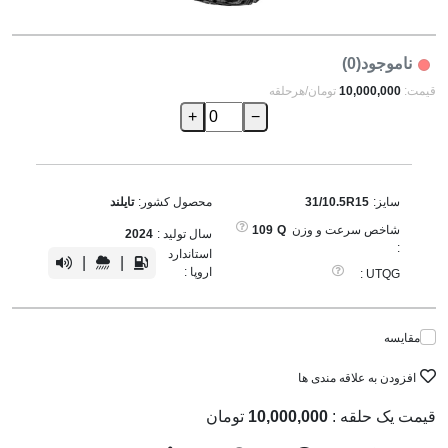
ناموجود(0)
قیمت:
10,000,000
تومان/هرحلقه
+
−
سایز:
31/10.5R15
محصول کشور:
تایلند
شاخص سرعت و وزن
Q
109
سال تولید :
2024
:
استاندارد
|
|
اروپا :
UTQG :
مقایسه
افزودن به علاقه مندی ها
قیمت یک حلقه :
10,000,000
تومان