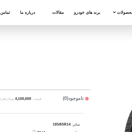
حصولات
برند های خودرو
مقالات
درباره ما
تماس ب
ناموجود(0)
قیمت:
4,100,000
تومان/هرح
سایز:
185/65R14