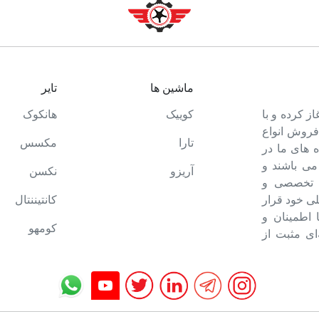
ماشین ها
تایر
ت خود را آغاز کرده و با
کوییک
هانکوک
 فروش انواع
تارا
مکسس
 های ما در
می باشند و
آریزو
نکسن
ه تخصصی و
ی خود قرار
کانتیننتال
ا اطمینان و
کومهو
ای مثبت از