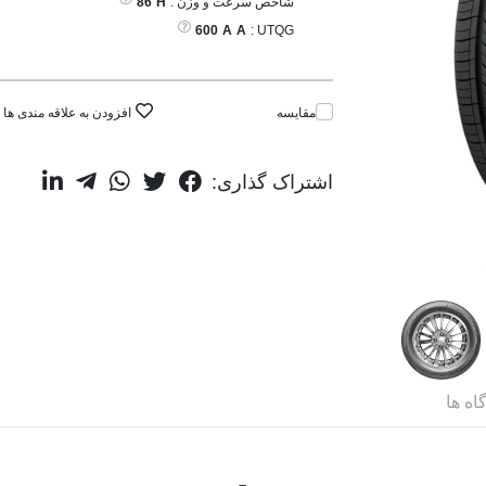
شاخص سرعت و وزن :
H
86
600
A
A
UTQG :
مقایسه
افزودن به علاقه مندی ها
اشتراک گذاری:
اه ها