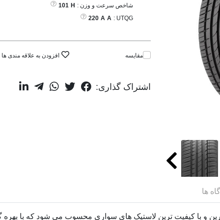
شاخص سرعت و وزن :
H
101
220
A
A
UTQG :
مقایسه
افزودن به علاقه مندی ها
اشتراک گذاری:
اه ها
کوک مدل Ventus Prime2 K115 جزو بهترین و با کیفیت ترین لاستیک های سواری محسوب می شو