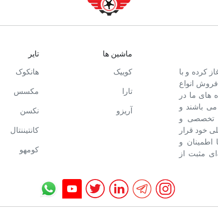
ماشین ها
تایر
ت خود را آغاز کرده و با
کوییک
هانکوک
 فروش انواع
تارا
مکسس
 های ما در
می باشند و
آریزو
نکسن
ه تخصصی و
ی خود قرار
کانتیننتال
ا اطمینان و
کومهو
ای مثبت از