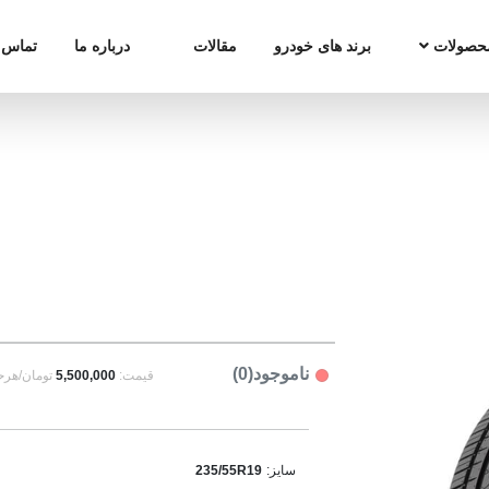
حصولات
برند های خودرو
مقالات
درباره ما
تماس ب
ناموجود(0)
قیمت:
5,500,000
تومان/هرح
سایز:
235/55R19