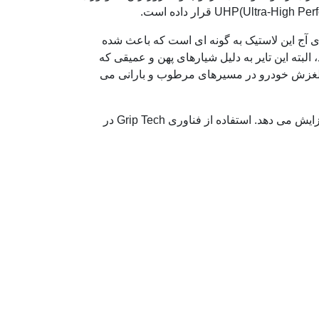
شد. الگوی آج این لاستیک به گونه ای است که باعث شده
ته این تایر به دلیل شیارهای پهن و عمیقی که
ز لغزش خودرو در مسیرهای مرطوب و بارانی می
طرح آج نامتقارن لاستیک Ventus Prime2 K115 قابلیت فرمان پذیری و پایداری آن را در طول مسیر به طور چشمگیری افزایش می دهد. استفاده از فناوری Grip Tech در