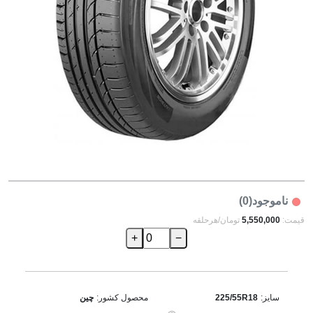
ناموجود(0)
قیمت:
5,550,000
تومان/هرحلقه
+
−
سایز:
225/55R18
محصول کشور:
چین