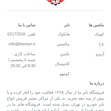
ماشین ها
تایر
تماس با ما
کوییک
هانکوک
تلفن : 02172016
تارا
مکسس
info@tireman.ir
آریزو
نکسن
ساعات کاری :
شنبه تا پنجشنبه |
کانتیننتال
8:30 الی 20:30
کومهو
درباره ما
فروشگاه تایر ما از سال ۱۳۶۵ فعالیت خود را آغاز کرده و با
بیش از سه دهه تجربه، به یکی از مراکز معتبر فروش انواع
تایر خودرو در تهران تبدیل شده است. فروشگاه های ما در
شعبه پاسداران و شریعتی آماده ارائه خدمات می باشند و