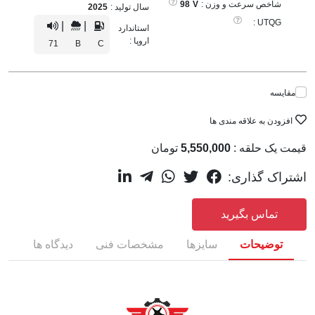
شاخص سرعت و وزن :
V
98
سال تولید :
2025
UTQG :
|
|
استاندارد
اروپا :
71
B
C
مقایسه
افزودن به علاقه مندی ها
قیمت یک حلقه :
5,550,000
تومان
اشتراک گذاری:
تماس بگیرید
توضیحات
سایزها
مشخصات فنی
دیدگاه ها