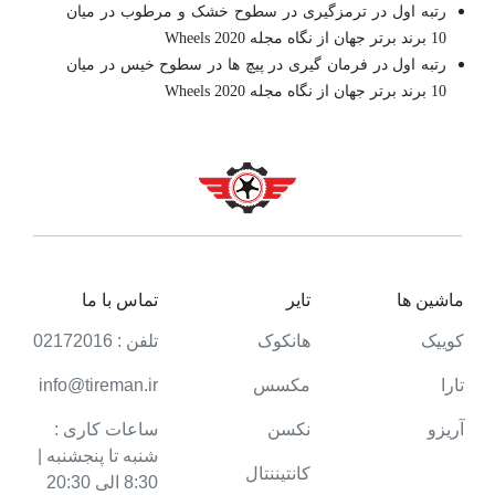
رتبه اول در ترمزگیری در سطوح خشک و مرطوب در میان
10 برند برتر جهان از نگاه مجله Wheels 2020
رتبه اول در فرمان گیری در پیچ ها در سطوح خیس در میان
10 برند برتر جهان از نگاه مجله Wheels 2020
ماشین ها
تایر
تماس با ما
کوییک
هانکوک
تلفن : 02172016
تارا
مکسس
info@tireman.ir
آریزو
نکسن
ساعات کاری :
شنبه تا پنجشنبه |
کانتیننتال
8:30 الی 20:30