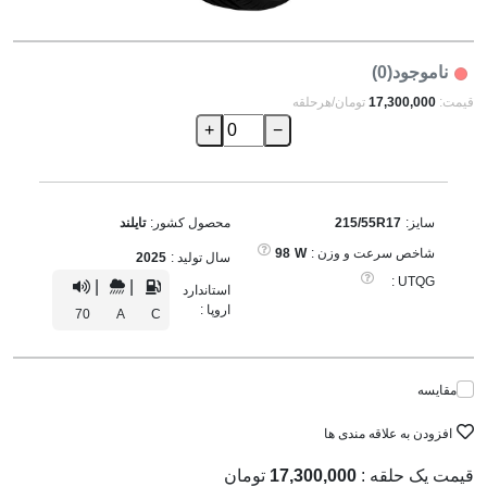
ناموجود(0)
قیمت:
17,300,000
تومان/هرحلقه
+
−
سایز:
215/55R17
محصول کشور:
تایلند
شاخص سرعت و وزن :
W
98
سال تولید :
2025
UTQG :
|
|
استاندارد
اروپا :
70
A
C
مقایسه
افزودن به علاقه مندی ها
قیمت یک حلقه :
17,300,000
تومان