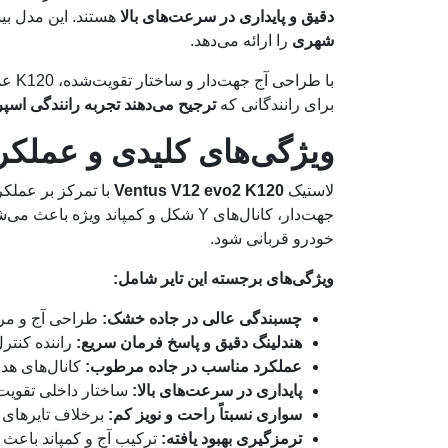
دقیق و پایداری در سرعت‌های بالا
هستند. این مدل بی
شهری
را ارائه می‌دهد.
با ط
برای رانندگانی که
ترجیح می‌دهند تجربه رانندگی اسپ
ویژگی‌های کلیدی و عملکرد tus V12 evo2 K120
لاستیک
Ventus V12 evo2 K120
با تمرکز بر عملکر
جهت‌دار، کانال‌های Y شکل و کمپاند ویژه باعث می‌شود تایر
خودرو قربانی شود.
ویژگی‌های برجسته این تایر شامل:
چسبندگی عالی در جاده خشک:
طراحی آج و مرکز
هندلینگ دقیق و پاسخ فرمان سریع:
راننده کنترل
عملکرد مناسب در جاده مرطوب:
کانال‌های هد
پایداری در سرعت‌های بالا:
ساختار داخلی تقویت
سواری نسبتاً راحت و نویز کم:
برخلاف تایرهای خالص مسابقه‌ای، K120 برای ران
ترمزگیری بهبود یافته:
ترکیب آج و کمپاند باعث 