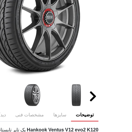
توضیحات
سایزها
مشخصات فنی
دیدگ
Hankook Ventus V12 evo2 K120
یک تایر تابستا