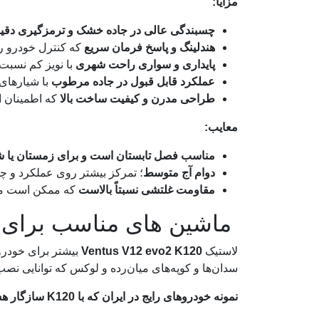
مزایا:
چسبندگی عالی در جاده خشک و ترمزگیری دقی
هندلینگ و پاسخ فرمان سریع
که کنترل خودرو را 
پایداری و سواری راحت شهری
با نویز کم نسبت 
عملکرد قابل قبول در جاده مرطوب
با شیارهای جه
طراحی مدرن و کیفیت ساخت بالا
که اطمینان از
معایب:
مناسب فصل تابستان است و برای زمستان یا 
دوام آج متوسط
؛ تمرکز بیشتر روی عملکرد و چ
مقاومت غلتشی نسبتاً بالاست
که ممکن است م
ماشین های مناسب برای لاستیک هانکو
لاستیک
Ventus V12 evo2 K120
بیشتر برای خودر
سدان‌ها و کوپه‌های میان‌رده و لوکس که توانایی نصب 
نمونه خودروهای رایج در ایران که با K120 سازگار هستند: