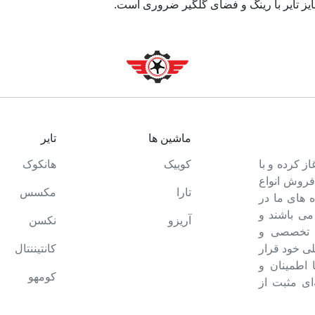
 سایز تایر با رینگ و فضای گلگیر ضروری است.
ماشین ها
تایر
ت خود را آغاز کرده و با
کوییک
هانکوک
 فروش انواع
تارا
مکسس
 های ما در
می باشند و
آریزو
نکسن
ه تخصصی و
ی خود قرار
کانتیننتال
ا اطمینان و
کومهو
ای مثبت از