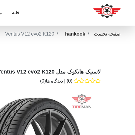
خانه
م
صفحه نخست
hankook
Ventus V12 evo2 K120
لاستیک هانکوک مدل Ventus V12 evo2 K120
(0)
|
دیدگاه ها(0)