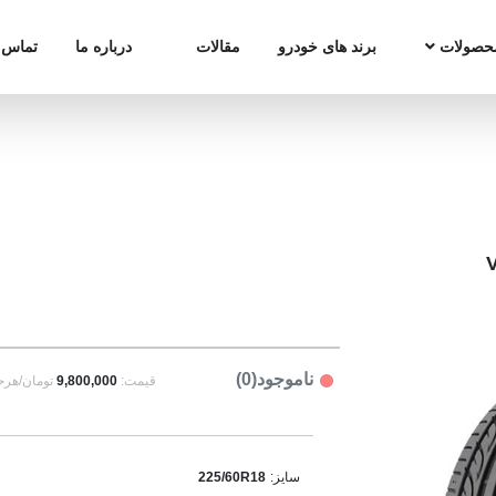
حصولات
برند های خودرو
مقالات
درباره ما
تماس ب
ناموجود(0)
قیمت:
9,800,000
تومان/هرح
سایز:
225/60R18