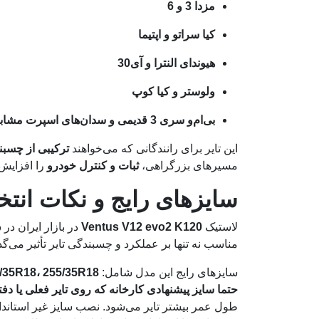
مزدا 3 و 6
کیا سراتو و اپتیما
هیوندای النترا و آی30
ولوستر و کیا کوپ
بی‌ام‌و سری 3 قدیمی و سدان‌های اسپرت مشابه
این تایر برای رانندگانی که می‌خواهند
ترکیبی از چسبن
مسیرهای بزرگراهی،
ثبات و کنترل خودرو
را افزایش 
سایزهای رایج و نکات انتخاب سایز 2 K120
لاستیک
Ventus V12 evo2 K120
در بازار ایران د
مناسب نه تنها بر عملکرد و چسبندگی تایر تأثیر می‌
سایزهای رایج این مدل شامل:
5/35R18، 255/35R18
حتما سایز پیشنهادی کارخانه که روی تایر فعلی یا د
طول عمر بیشتر تایر می‌شود. نصب سایز غیر استاندارد