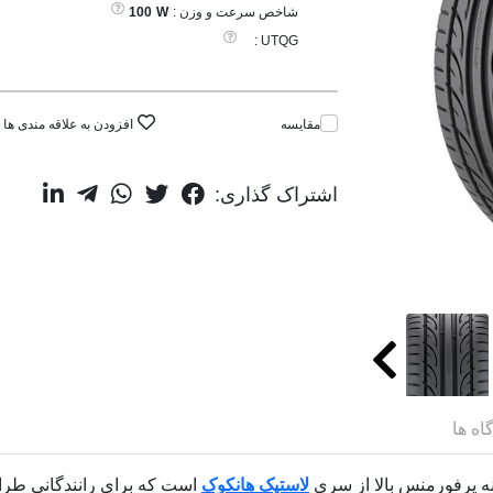
شاخص سرعت و وزن :
W
100
UTQG :
مقایسه
افزودن به علاقه مندی ها
اشتراک گذاری:
اه ها
نه پرفورمنس بالا از سری
لاستیک هانکوک
است که برای رانندگانی طرا