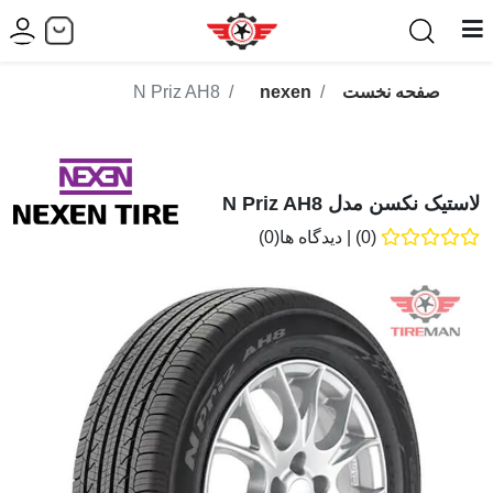
صفحه نخست
nexen
N Priz AH8
لاستیک نکسن مدل N Priz AH8
(0)
|
دیدگاه ها(0)