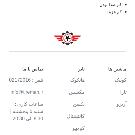
کم صدا بودن
کم هزینه
ماشین ها
تایر
تماس با ما
کوییک
هانکوک
تلفن : 02172016
تارا
مکسس
info@tireman.ir
آریزو
نکسن
ساعات کاری :
شنبه تا پنجشنبه |
کانتیننتال
8:30 الی 20:30
کومهو