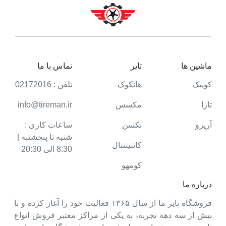
ماشین ها
تایر
تماس با ما
کوییک
هانکوک
تلفن : 02172016
تارا
مکسس
info@tireman.ir
آریزو
نکسن
ساعات کاری :
شنبه تا پنجشنبه |
کانتیننتال
8:30 الی 20:30
کومهو
درباره ما
فروشگاه تایر ما از سال ۱۳۶۵ فعالیت خود را آغاز کرده و با
بیش از سه دهه تجربه، به یکی از مراکز معتبر فروش انواع