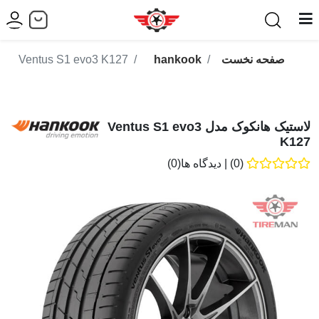
صفحه نخست
hankook
Ventus S1 evo3 K127
لاستیک هانکوک مدل Ventus S1 evo3
K127
(0)
|
دیدگاه ها(0)