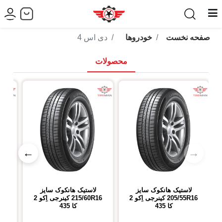
صفحه نخست
خودروها
دی اس 4
محصولات
←
→
لاستیک هانکوک
سایز
لاستیک هانکوک
سایز
ل
205/55R16
کینرجی اِکو 2
215/60R16
کینرجی اِکو 2
16
کا 435
کا 435