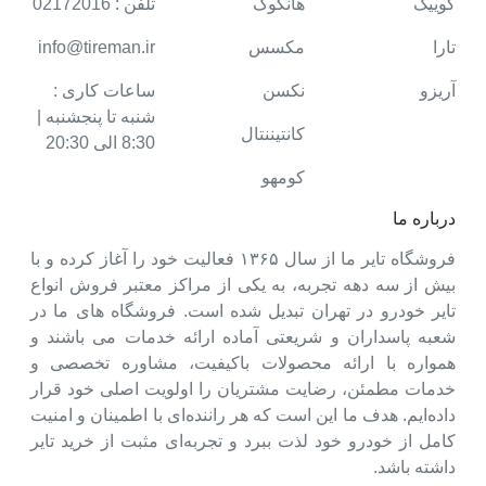
کوییک
هانکوک
تلفن : 02172016
تارا
مکسس
info@tireman.ir
آریزو
نکسن
ساعات کاری :
شنبه تا پنجشنبه |
کانتیننتال
8:30 الی 20:30
کومهو
درباره ما
فروشگاه تایر ما از سال ۱۳۶۵ فعالیت خود را آغاز کرده و با
بیش از سه دهه تجربه، به یکی از مراکز معتبر فروش انواع
تایر خودرو در تهران تبدیل شده است. فروشگاه های ما در
شعبه پاسداران و شریعتی آماده ارائه خدمات می باشند و
همواره با ارائه محصولات باکیفیت، مشاوره تخصصی و
خدمات مطمئن، رضایت مشتریان را اولویت اصلی خود قرار
داده‌ایم. هدف ما این است که هر راننده‌ای با اطمینان و امنیت
کامل از خودرو خود لذت ببرد و تجربه‌ای مثبت از خرید تایر
داشته باشد.