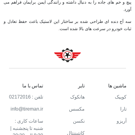
پیچ و خم های جاده را به دنبال داشته و رانندگی ایمن برایمان فراهم می
آورد.
سه آج دنده ای طراحی شده بر ساختار این لاستیک باعث حفظ تعادل و
ثبات خودرو در سرعت های بالا شده است.
ماشین ها
تایر
تماس با ما
کوییک
هانکوک
تلفن : 02172016
تارا
مکسس
info@tireman.ir
آریزو
نکسن
ساعات کاری :
شنبه تا پنجشنبه |
کانتیننتال