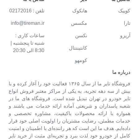
کوییک
هانکوک
تلفن : 02172016
تارا
مکسس
info@tireman.ir
آریزو
نکسن
ساعات کاری :
شنبه تا پنجشنبه |
کانتیننتال
8:30 الی 20:30
کومهو
درباره ما
فروشگاه تایر ما از سال ۱۳۶۵ فعالیت خود را آغاز کرده و با
بیش از سه دهه تجربه، به یکی از مراکز معتبر فروش انواع
تایر خودرو در تهران تبدیل شده است. فروشگاه های ما در
شعبه پاسداران و شریعتی آماده ارائه خدمات می باشند و
همواره با ارائه محصولات باکیفیت، مشاوره تخصصی و
خدمات مطمئن، رضایت مشتریان را اولویت اصلی خود قرار
داده‌ایم. هدف ما این است که هر راننده‌ای با اطمینان و امنیت
کامل از خودرو خود لذت ببرد و تجربه‌ای مثبت از خرید تایر