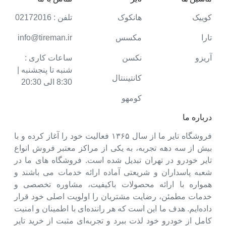
کوییک
هانکوک
تلفن : 02172016
تارا
مکسس
info@tireman.ir
آریزو
نکسن
ساعات کاری :
شنبه تا پنجشنبه |
کانتیننتال
8:30 الی 20:30
کومهو
درباره ما
فروشگاه تایر ما از سال ۱۳۶۵ فعالیت خود را آغاز کرده و با
بیش از سه دهه تجربه، به یکی از مراکز معتبر فروش انواع
تایر خودرو در تهران تبدیل شده است. فروشگاه های ما در
شعبه پاسداران و شریعتی آماده ارائه خدمات می باشند و
همواره با ارائه محصولات باکیفیت، مشاوره تخصصی و
خدمات مطمئن، رضایت مشتریان را اولویت اصلی خود قرار
داده‌ایم. هدف ما این است که هر راننده‌ای با اطمینان و امنیت
کامل از خودرو خود لذت ببرد و تجربه‌ای مثبت از خرید تایر