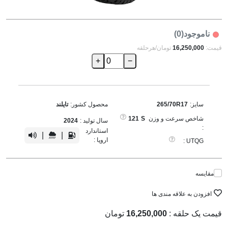
ناموجود(0)
قیمت:
16,250,000
تومان/هرحلقه
+
−
سایز:
265/70R17
محصول کشور:
تایلند
شاخص سرعت و وزن
S
121
سال تولید :
2024
:
استاندارد
|
|
اروپا :
UTQG :
مقایسه
افزودن به علاقه مندی ها
قیمت یک حلقه :
16,250,000
تومان