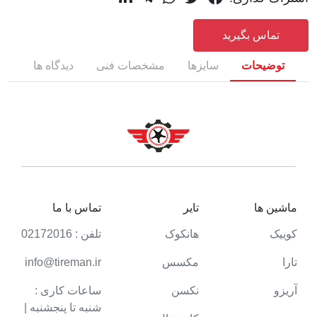
تماس بگیرید
توضیحات
سایزها
مشخصات فنی
دیدگاه ها
ماشین ها
تایر
تماس با ما
کوییک
هانکوک
تلفن : 02172016
تارا
مکسس
info@tireman.ir
آریزو
نکسن
ساعات کاری :
شنبه تا پنجشنبه |