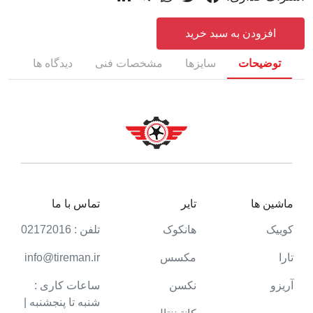
افزودن به سبد خرید
توضیحات
سایزها
مشخصات فنی
دیدگاه ها
ماشین ها
تایر
تماس با ما
کوییک
هانکوک
تلفن : 02172016
تارا
مکسس
info@tireman.ir
آریزو
نکسن
ساعات کاری :
شنبه تا پنجشنبه |