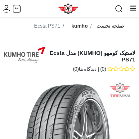
صفحه نخست
kumho
Ecsta PS71
لاستیک کومهو (KUMHO) مدل Ecsta
PS71
(0)
|
دیدگاه ها(0)