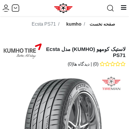
صفحه نخست
kumho
Ecsta PS71
لاستیک کومهو (KUMHO) مدل Ecsta
PS71
(0)
|
دیدگاه ها(0)