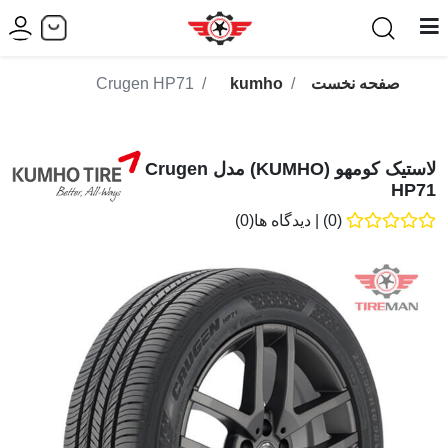
صفحه نخست
kumho
Crugen HP71
لاستیک کومهو (KUMHO) مدل Crugen
HP71
(0)
|
دیدگاه ها(0)