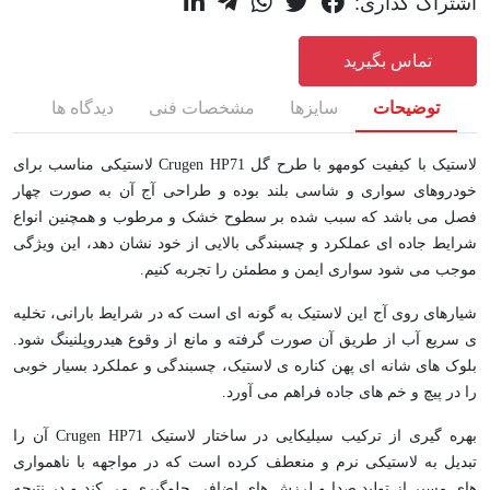
اشتراک گذاری:
تماس بگیرید
توضیحات
سایزها
مشخصات فنی
دیدگاه ها
لاستیک با کیفیت کومهو با طرح گل Crugen HP71 لاستیکی مناسب برای
خودروهای سواری و شاسی بلند بوده و طراحی آج آن به صورت چهار
فصل می باشد که سبب شده بر سطوح خشک و مرطوب و همچنین انواع
شرایط جاده ای عملکرد و چسبندگی بالایی از خود نشان دهد، این ویژگی
موجب می شود سواری ایمن و مطمئن را تجربه کنیم.
شیارهای روی آج این لاستیک به گونه ای است که در شرایط بارانی، تخلیه
ی سریع آب از طریق آن صورت گرفته و مانع از وقوع هیدروپلنینگ شود.
بلوک های شانه ای پهن کناره ی لاستیک، چسبندگی و عملکرد بسیار خوبی
را در پیچ و خم های جاده فراهم می آورد.
بهره گیری از ترکیب سیلیکایی در ساختار لاستیک Crugen HP71 آن را
تبدیل به لاستیکی نرم و منعطف کرده است که در مواجهه با ناهمواری
های مسیر از تولید صدا و لرزش های اضافی جلوگیری می کند و در نتیجه