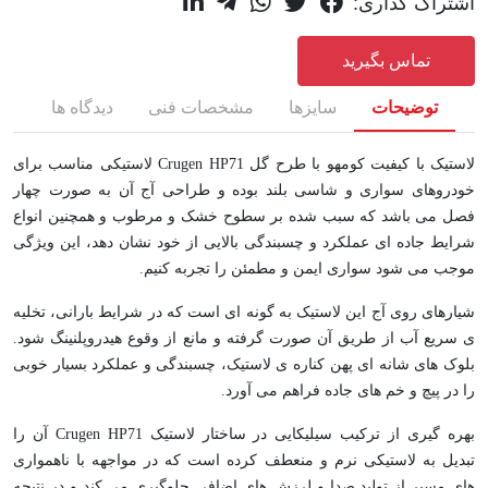
اشتراک گذاری:
تماس بگیرید
توضیحات
سایزها
مشخصات فنی
دیدگاه ها
لاستیک با کیفیت کومهو با طرح گل Crugen HP71 لاستیکی مناسب برای
خودروهای سواری و شاسی بلند بوده و طراحی آج آن به صورت چهار
فصل می باشد که سبب شده بر سطوح خشک و مرطوب و همچنین انواع
شرایط جاده ای عملکرد و چسبندگی بالایی از خود نشان دهد، این ویژگی
موجب می شود سواری ایمن و مطمئن را تجربه کنیم.
شیارهای روی آج این لاستیک به گونه ای است که در شرایط بارانی، تخلیه
ی سریع آب از طریق آن صورت گرفته و مانع از وقوع هیدروپلنینگ شود.
بلوک های شانه ای پهن کناره ی لاستیک، چسبندگی و عملکرد بسیار خوبی
را در پیچ و خم های جاده فراهم می آورد.
بهره گیری از ترکیب سیلیکایی در ساختار لاستیک Crugen HP71 آن را
تبدیل به لاستیکی نرم و منعطف کرده است که در مواجهه با ناهمواری
های مسیر از تولید صدا و لرزش های اضافی جلوگیری می کند و در نتیجه