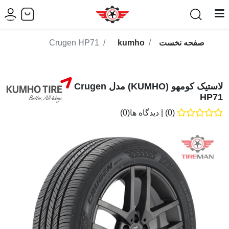
صفحه نخست
kumho
Crugen HP71
لاستیک کومهو (KUMHO) مدل Crugen
HP71
(0)
|
دیدگاه ها(0)