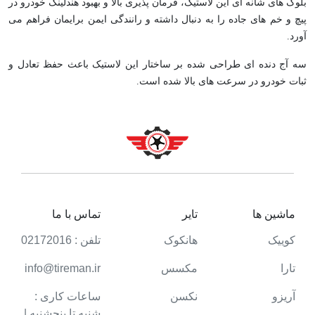
بلوک های شانه ای این لاستیک، فرمان پذیری بالا و بهبود هندلینگ خودرو در
پیچ و خم های جاده را به دنبال داشته و رانندگی ایمن برایمان فراهم می
آورد.
سه آج دنده ای طراحی شده بر ساختار این لاستیک باعث حفظ تعادل و
ثبات خودرو در سرعت های بالا شده است.
ماشین ها
تایر
تماس با ما
کوییک
هانکوک
تلفن : 02172016
تارا
مکسس
info@tireman.ir
آریزو
نکسن
ساعات کاری :
شنبه تا پنجشنبه |