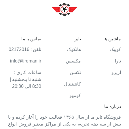
ماشین ها
تایر
تماس با ما
کوییک
هانکوک
تلفن : 02172016
تارا
مکسس
info@tireman.ir
آریزو
نکسن
ساعات کاری :
شنبه تا پنجشنبه |
کانتیننتال
8:30 الی 20:30
کومهو
درباره ما
فروشگاه تایر ما از سال ۱۳۶۵ فعالیت خود را آغاز کرده و با
بیش از سه دهه تجربه، به یکی از مراکز معتبر فروش انواع