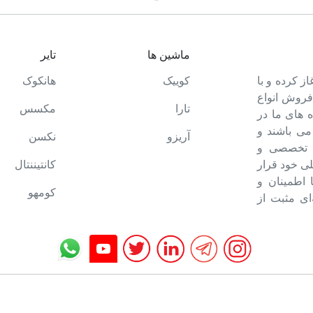
ماشین ها
تایر
ت خود را آغاز کرده و با
کوییک
هانکوک
 فروش انواع
تارا
مکسس
 های ما در
می باشند و
آریزو
نکسن
ه تخصصی و
ی خود قرار
کانتیننتال
ا اطمینان و
کومهو
ای مثبت از
تمام حقوق برای تایرمن محفوظ است.