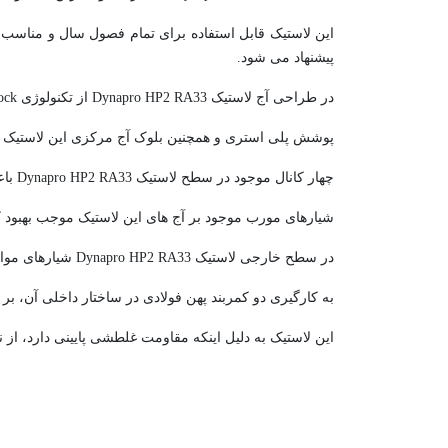
این لاستیک قابل استفاده برای تمام فصول سال و مناسب
پیشنهاد می شود.
در طراحی آج لاستیک Dynapro HP2 RA33 از تکنولوژی 3D Shoulder Block بهره گرفته شده است که بهبود عملکرد در مسیرهای خشک و مرطوب را به همراه آورده.
پوشش پلی استری و همچنین بلوک آج مرکزی این لاستیک باع
چهار کانال موجود در سطح لاستیک Dynapro HP2 RA33 باعث پیمایش سریع آب از آن شده و مانع از وقوع هیدروپلنینگ و لغزش خودرو می شود.
شیارهای مورب موجود بر آج های این لاستیک موجب بهبو
در سطح خارجی لاستیک Dynapro HP2 RA33 شیارهای موازی طراحی شده است که باعث می شود سر و صدای بسیار کمی در حین حرکت تولید شود.
به کارگیری دو کمربند پهن فولادی در ساختار داخلی آن، بر 
این لاستیک به دلیل اینکه مقاومت غلطشی پایینی دارد، 