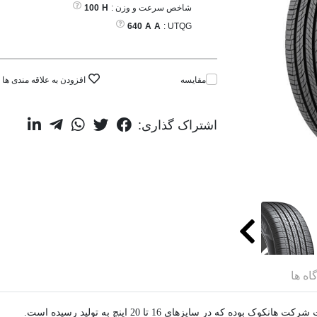
شاخص سرعت و وزن :
H
100
640
A
A
UTQG :
مقایسه
افزودن به علاقه مندی ها
اشتراک گذاری:
اه ها