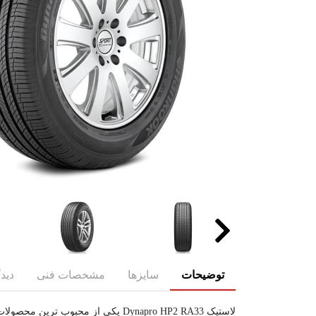
توضیحات
سایزها
مشخصات فنی
دیدگ
لاستیک Dynapro HP2 RA33 یکی از محبوب ترین محصولات شرکت هانکوک بوده که در سایزهای 16 تا 20 اینچ به تولید رسیده است.