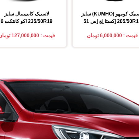
تیک کومهو (KUMHO)
سایز
لاستیک کانتیننتال
سایز
205/50R1
اِکستا اِچ اِس 51
235/50R19
اکو کانتکت 6
قیمت : 6,000,000 تومان
قیمت : 127,000,000 تومان