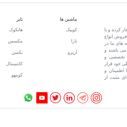
ماشین ها
تایر
ت خود را آغاز کرده و با
کوییک
هانکوک
 فروش انواع
تارا
مکسس
 های ما در
می باشند و
آریزو
نکسن
ه تخصصی و
ی خود قرار
کانتیننتال
ا اطمینان و
کومهو
ای مثبت از
تمام حقوق برای تایرمن محفوظ است.