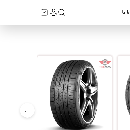
ا ما
←