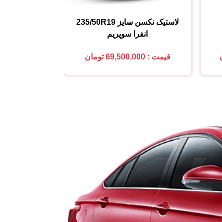
لاستیک نکسن
سایز
235/50R19
لاستیک هانکو
انفرا سوپریم
اُپتیم
قیمت : 69,500,000 تومان
قیمت : 10,700,000 تومان