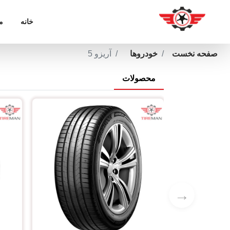
خانه
م
صفحه نخست
خودروها
آریزو 5
محصولات
→