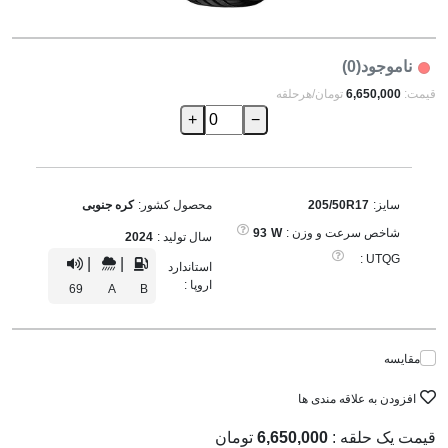
ناموجود(0)
قیمت:
6,650,000
تومان/هرحلقه
+
−
سایز:
205/50R17
محصول کشور:
کره جنوبی
شاخص سرعت و وزن :
W
93
سال تولید :
2024
UTQG :
|
|
استاندارد
اروپا :
69
A
B
مقایسه
افزودن به علاقه مندی ها
قیمت یک حلقه :
6,650,000
تومان