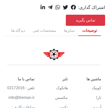
اشتراک گذاری:
تماس بگیرید
توضیحات
سایزها
مشخصات فنی
دیدگاه ها
ماشین ها
تایر
تماس با ما
کوییک
هانکوک
تلفن : 02172016
تارا
مکسس
info@tireman.ir
آریزو
نکسن
ساعات کاری :