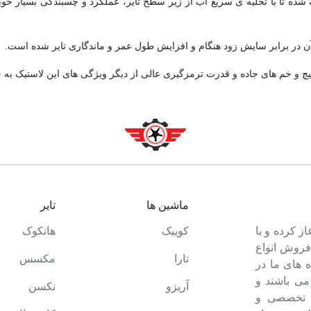
ار طراحی شده بر ساختار لاستیک HTR 900 باعث شده تا با تخلیه ی سریع آب از زیر سطح تایر، عملکرد 
پیچ و خم های جاده و قدرت ترمزگیری عالی از دیگر ویژگی های این لاستیک به 
ماشین ها
تایر
ت خود را آغاز کرده و با
کوییک
هانکوک
 فروش انواع
تارا
مکسس
 های ما در
می باشند و
آریزو
نکسن
ه تخصصی و