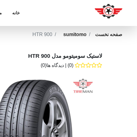
خانه
م
صفحه نخست
sumitomo
HTR 900
لاستیک سومیتومو مدل HTR 900
(0)
|
دیدگاه ها(0)