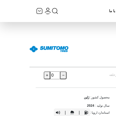
ا ما
حلقه
−
+
محصول کشور:
ژاپن
سال تولید :
2024
|
|
استاندارد اروپا :