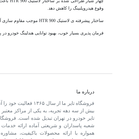
چهار شی
وقوع هیدروپلنینگ را کاهش دهد.
ساختار پیشرفته ی لاستیک HTR 900 موجب مقاوم سازی آن در برابر سایش زود هنگام و افزایش طول عمر و ماندگاری تایر شده است.
فرمان پذیری بسیار خوب، بهبود توانایی هندلینگ خودرو در 
درباره ما
فروشگاه تایر ما از سال ۱۳۶۵ فعالی
بیش از سه دهه تجربه، به یکی از مراکز معتبر
تایر خودرو در تهران تبدیل شده است. فروشگاه
شعبه پاسداران و شریعتی آماده ارائه خدمات 
همواره با ارائه محصولات باکیفیت، مشاور