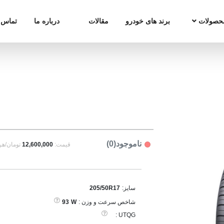
حصولات
برند های خودرو
مقالات
درباره ما
تماس ب
ناموجود(0)
قیمت:
12,600,000
تومان/هر
سایز:
205/50R17
شاخص سرعت و وزن :
W
93
UTQG :