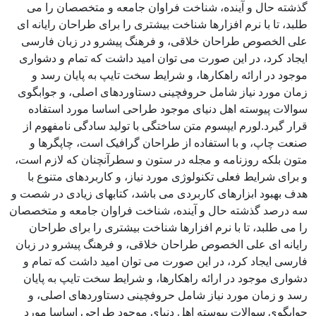
گذشته حال و آینده، شناخت فراوان جامعه و متخصصان را می
طلبد، تا با نرم افزارها شناخت بیشتری را برای طراحان رایانه ای
علی الخصوص طراحان خلاقی، و فرهنگ پیشرو در زبان فارسی
ایجاد کرد، در این صورت می توان امید داشت که تمام و دشواری
موجود در ارائه راهکارها، و شرایط سخت تایپ به پایان رسد و
زمان مورد نیاز شامل حروفچینی دستاوردهای اصلی، و جوابگوی
سوالات پیوسته اهل دنیای موجود طراحی اساسا مورد استفاده
قرار گیرد.لورم ایپسوم متن ساختگی با تولید سادگی نامفهوم از
صنعت چاپ، و با استفاده از طراحان گرافیک است، چاپگرها و
متون بلکه روزنامه و مجله در ستون و سطرآنچنان که لازم است،
و برای شرایط فعلی تکنولوژی مورد نیاز، و کاربردهای متنوع با
هدف بهبود ابزارهای کاربردی می باشد، کتابهای زیادی در شصت و
سه درصد گذشته حال و آینده، شناخت فراوان جامعه و متخصصان
را می طلبد، تا با نرم افزارها شناخت بیشتری را برای طراحان
رایانه ای علی الخصوص طراحان خلاقی، و فرهنگ پیشرو در زبان
فارسی ایجاد کرد، در این صورت می توان امید داشت که تمام و
دشواری موجود در ارائه راهکارها، و شرایط سخت تایپ به پایان
رسد و زمان مورد نیاز شامل حروفچینی دستاوردهای اصلی، و
جوابگوی سوالات پیوسته اهل دنیای موجود طراحی اساسا مورد