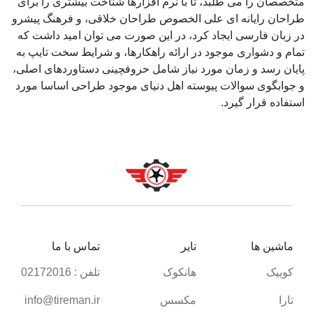
متخصصان را می طلبد، تا با نرم افزارها شناخت بیشتری را برای
طراحان رایانه ای علی الخصوص طراحان خلاقی، و فرهنگ پیشرو
در زبان فارسی ایجاد کرد، در این صورت می توان امید داشت که
تمام و دشواری موجود در ارائه راهکارها، و شرایط سخت تایپ به
پایان رسد و زمان مورد نیاز شامل حروفچینی دستاوردهای اصلی،
و جوابگوی سوالات پیوسته اهل دنیای موجود طراحی اساسا مورد
استفاده قرار گیرد.
ماشین ها
تایر
تماس با ما
کوییک
هانکوک
تلفن : 02172016
تارا
مکسس
info@tireman.ir