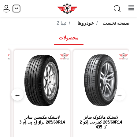
صفحه نخست
خودروها
تیبا 2
محصولات
←
→
لاستیک هانکوک
سایز
لاستیک مکسس
سایز
لا
205/60R14
کینرجی اِکو 2
205/60R14
براوُ اِچ پی اِم 3
14
کا 435