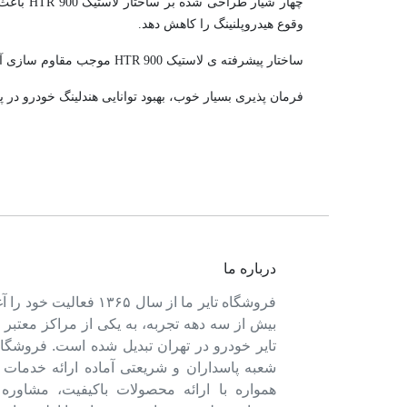
چهار شی
وقوع هیدروپلنینگ را کاهش دهد.
ساختار پیشرفته ی لاستیک HTR 900 موجب مقاوم سازی آن در برابر سایش زود هنگام و افزایش طول عمر و ماندگاری تایر شده است.
فرمان پذیری بسیار خوب، بهبود توانایی هندلینگ خودرو در 
درباره ما
فروشگاه تایر ما از سال ۱۳۶۵ فعالی
بیش از سه دهه تجربه، به یکی از مراکز معتبر
تایر خودرو در تهران تبدیل شده است. فروشگاه
شعبه پاسداران و شریعتی آماده ارائه خدمات 
همواره با ارائه محصولات باکیفیت، مشاور