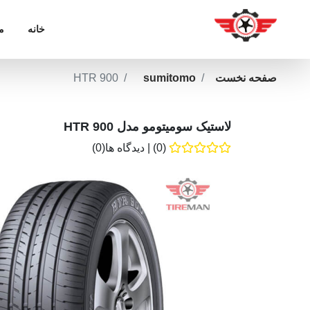
خانه
م
صفحه نخست
sumitomo
HTR 900
لاستیک سومیتومو مدل HTR 900
(0)
|
دیدگاه ها(0)