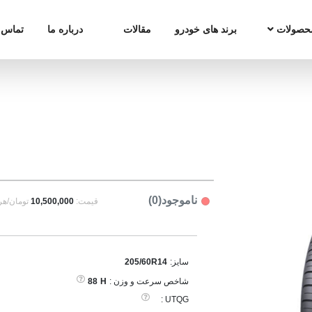
حصولات
برند های خودرو
مقالات
درباره ما
تماس ب
ناموجود(0)
قیمت:
10,500,000
تومان/هر
سایز:
205/60R14
شاخص سرعت و وزن :
H
88
UTQG :