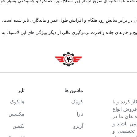
ار طراحی شده بر ساختار لاستیک HTR 900 باعث شده تا با تخلیه ی سریع آب از زیر سطح تایر، عملکرد 
پیچ و خم های جاده و قدرت ترمزگیری عالی از دیگر ویژگی های این لاستیک به 
ماشین ها
تایر
ت خود را آغاز کرده و با
کوییک
هانکوک
 فروش انواع
تارا
مکسس
 های ما در
می باشند و
آریزو
نکسن
ه تخصصی و