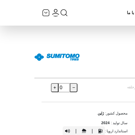
ا ما
حلقه
−
+
محصول کشور:
ژاپن
سال تولید :
2024
|
|
استاندارد اروپا :