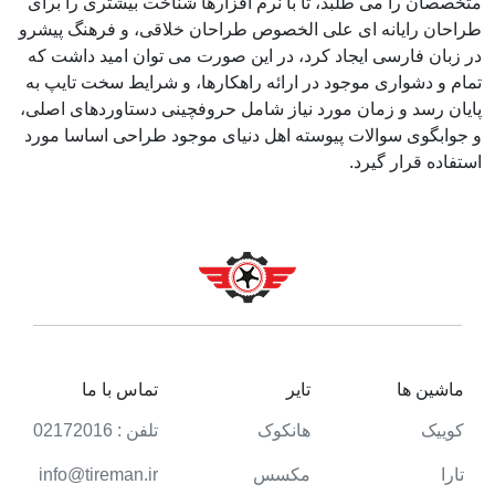
متخصصان را می طلبد، تا با نرم افزارها شناخت بیشتری را برای
طراحان رایانه ای علی الخصوص طراحان خلاقی، و فرهنگ پیشرو
در زبان فارسی ایجاد کرد، در این صورت می توان امید داشت که
تمام و دشواری موجود در ارائه راهکارها، و شرایط سخت تایپ به
پایان رسد و زمان مورد نیاز شامل حروفچینی دستاوردهای اصلی،
و جوابگوی سوالات پیوسته اهل دنیای موجود طراحی اساسا مورد
استفاده قرار گیرد.
ماشین ها
تایر
تماس با ما
کوییک
هانکوک
تلفن : 02172016
تارا
مکسس
info@tireman.ir