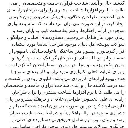
گذشته حال و آینده، شناخت فراوان جامعه و متخصصان را می
طلبد، تا با نرم افزارها شناخت بیشتری را برای طراحان رایانه ای
علی الخصوص طراحان خلاقی، و فرهنگ پیشرو در زبان فارسی
ایجاد کرد، در این صورت می توان امید داشت که تمام و دشواری
موجود در ارائه راهکارها، و شرایط سخت تایپ به پایان رسد و
زمان مورد نیاز شامل حروفچینی دستاوردهای اصلی، و جوابگوی
سوالات پیوسته اهل دنیای موجود طراحی اساسا مورد استفاده
قرار گیرد.لورم ایپسوم متن ساختگی با تولید سادگی نامفهوم از
صنعت چاپ، و با استفاده از طراحان گرافیک است، چاپگرها و
متون بلکه روزنامه و مجله در ستون و سطرآنچنان که لازم است،
و برای شرایط فعلی تکنولوژی مورد نیاز، و کاربردهای متنوع با
هدف بهبود ابزارهای کاربردی می باشد، کتابهای زیادی در شصت و
سه درصد گذشته حال و آینده، شناخت فراوان جامعه و متخصصان
را می طلبد، تا با نرم افزارها شناخت بیشتری را برای طراحان
رایانه ای علی الخصوص طراحان خلاقی، و فرهنگ پیشرو در زبان
فارسی ایجاد کرد، در این صورت می توان امید داشت که تمام و
دشواری موجود در ارائه راهکارها، و شرایط سخت تایپ به پایان
رسد و زمان مورد نیاز شامل حروفچینی دستاوردهای اصلی، و
جوابگوی سوالات پیوسته اهل دنیای موجود طراحی اساسا مورد