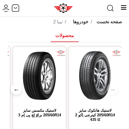
صفحه نخست
خودروها
تیبا 2
محصولات
←
→
لاستیک هانکوک
سایز
لاستیک مکسس
سایز
لا
205/60R14
کینرجی اِکو 2
205/60R14
براوُ اِچ پی اِم 3
14
کا 435