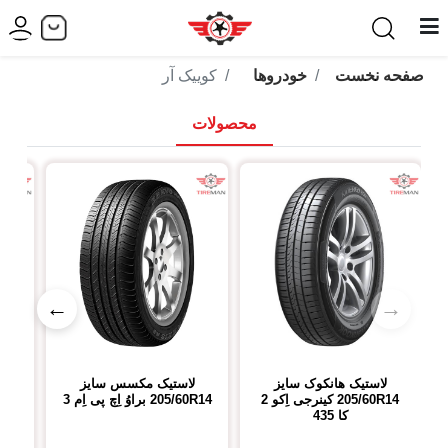
صفحه نخست
خودروها
کوییک آر
محصولات
←
→
لاستیک هانکوک
سایز
لاستیک مکسس
سایز
لا
205/60R14
کینرجی اِکو 2
205/60R14
براوُ اِچ پی اِم 3
14
کا 435