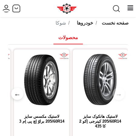
صفحه نخست
خودروها
شوکا
محصولات
←
→
لاستیک هانکوک
سایز
لاستیک مکسس
سایز
لا
205/60R14
کینرجی اِکو 2
205/60R14
براوُ اِچ پی اِم 3
14
کا 435