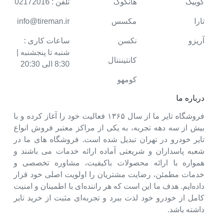
کوییک
هانکوک
تلفن : 02172016
تارا
مکسس
info@tireman.ir
آریزو
نکسن
ساعات کاری :
شنبه تا پنجشنبه |
کانتیننتال
8:30 الی 20:30
کومهو
درباره ما
فروشگاه تایر ما از سال ۱۳۶۵ فعالیت خود را آغاز کرده و با
بیش از سه دهه تجربه، به یکی از مراکز معتبر فروش انواع
تایر خودرو در تهران تبدیل شده است. فروشگاه های ما در
شعبه پاسداران و شریعتی آماده ارائه خدمات می باشند و
همواره با ارائه محصولات باکیفیت، مشاوره تخصصی و
خدمات مطمئن، رضایت مشتریان را اولویت اصلی خود قرار
داده‌ایم. هدف ما این است که هر راننده‌ای با اطمینان و امنیت
کامل از خودرو خود لذت ببرد و تجربه‌ای مثبت از خرید تایر
داشته باشد.