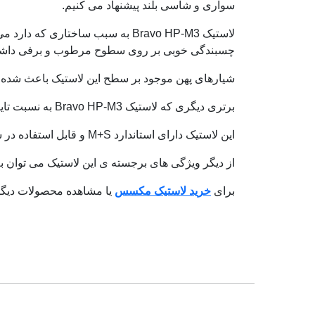
سواری و شاسی بلند پیشنهاد می کنیم.
لاستیک Bravo HP-M3 به سبب ساخت
چسبندگی خوبی بر روی سطوح مرطوب و برفی داشته
شیارهای پهن موجود بر سطح این لاستیک باعث شده ت
برتری دیگری که لاستیک Bravo HP-M3 به نسبت تایرهای دیگر دارد سایش آج یا همان Treadwear آن است.
این لاستیک دارای استاندارد M+S و قابل استفاده در سطوح برفی و گل و لای می باشد.
از دیگر ویژگی های برجسته ی این لاستیک می توان به
برای
خرید لاستیک مکسس
یا مشاهده محصولات دیگر ل