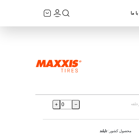
ا ما
حلقه
−
+
محصول کشور:
تایلند