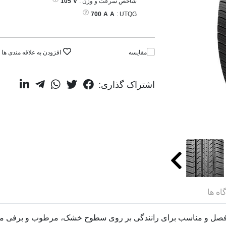
شاخص سرعت و وزن :
V
105
700
A
A
UTQG :
مقایسه
افزودن به علاقه مندی ها
اشتراک گذاری:
اه ها
Bravo HP-M لاستیکی چهار فصل و مناسب برای رانندگی بر روی سطوح خشک، مرطوب و ب