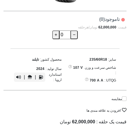
ناموجود(0)
قیمت:
62,000,000
تومان/هرحلقه
+
−
سایز:
235/60R18
محصول کشور:
تایلند
شاخص سرعت و وزن
V
107
سال تولید :
2024
:
استاندارد
|
|
اروپا :
700
A
A
UTQG :
مقایسه
افزودن به علاقه مندی ها
قیمت یک حلقه :
62,000,000
تومان