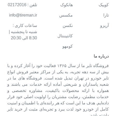
کوییک
هانکوک
تلفن : 02172016
تارا
مکسس
info@tireman.ir
آریزو
نکسن
ساعات کاری :
شنبه تا پنجشنبه |
کانتیننتال
8:30 الی 20:30
کومهو
درباره ما
فروشگاه تایر ما از سال ۱۳۶۵ فعالیت خود را آغاز کرده و با
بیش از سه دهه تجربه، به یکی از مراکز معتبر فروش انواع
تایر خودرو در تهران تبدیل شده است. فروشگاه های ما در
شعبه پاسداران و شریعتی آماده ارائه خدمات می باشند و
همواره با ارائه محصولات باکیفیت، مشاوره تخصصی و
خدمات مطمئن، رضایت مشتریان را اولویت اصلی خود قرار
داده‌ایم. هدف ما این است که هر راننده‌ای با اطمینان و امنیت
کامل از خودرو خود لذت ببرد و تجربه‌ای مثبت از خرید تایر
داشته باشد.