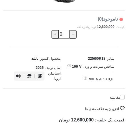
ناموجود(0)
قیمت:
12,600,000
تومان/هرحلقه
+
−
سایز:
225/60R18
محصول کشور:
تایلند
شاخص سرعت و وزن
V
100
سال تولید :
2025
:
استاندارد
|
|
اروپا :
700
A
A
UTQG :
مقایسه
افزودن به علاقه مندی ها
قیمت یک حلقه :
12,600,000
تومان