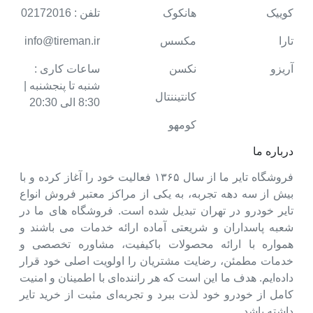
کوییک
هانکوک
تلفن : 02172016
تارا
مکسس
info@tireman.ir
آریزو
نکسن
ساعات کاری :
شنبه تا پنجشنبه |
کانتیننتال
8:30 الی 20:30
کومهو
درباره ما
فروشگاه تایر ما از سال ۱۳۶۵ فعالیت خود را آغاز کرده و با
بیش از سه دهه تجربه، به یکی از مراکز معتبر فروش انواع
تایر خودرو در تهران تبدیل شده است. فروشگاه های ما در
شعبه پاسداران و شریعتی آماده ارائه خدمات می باشند و
همواره با ارائه محصولات باکیفیت، مشاوره تخصصی و
خدمات مطمئن، رضایت مشتریان را اولویت اصلی خود قرار
داده‌ایم. هدف ما این است که هر راننده‌ای با اطمینان و امنیت
کامل از خودرو خود لذت ببرد و تجربه‌ای مثبت از خرید تایر
داشته باشد.