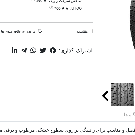
شاخص سرعت و وزن :
V
100
700
A
A
UTQG :
مقایسه
افزودن به علاقه مندی ها
اشتراک گذاری:
اه ها
Bravo HP-M لاستیکی چهار فصل و مناسب برای رانندگی بر روی سطوح خشک، مرطوب و ب