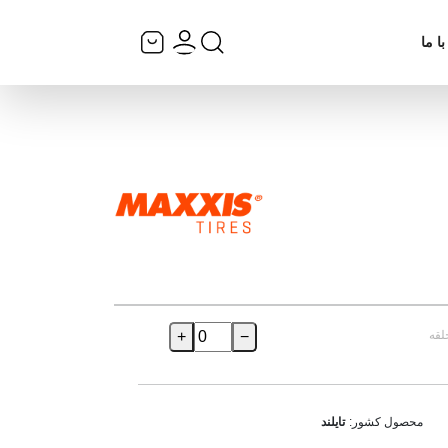
ا ما
لقه
−
+
محصول کشور:
تایلند