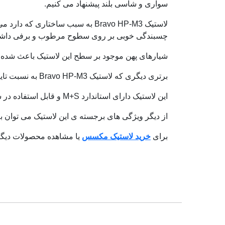
سواری و شاسی بلند پیشنهاد می کنیم.
لاستیک Bravo HP-M3 به سبب ساخت
چسبندگی خوبی بر روی سطوح مرطوب و برفی داشته
شیارهای پهن موجود بر سطح این لاستیک باعث شده ت
برتری دیگری که لاستیک Bravo HP-M3 به نسبت تایرهای دیگر دارد سایش آج یا همان Treadwear آن است.
این لاستیک دارای استاندارد M+S و قابل استفاده در سطوح برفی و گل و لای می باشد.
از دیگر ویژگی های برجسته ی این لاستیک می توان به
برای
خرید لاستیک مکسس
یا مشاهده محصولات دیگر ل