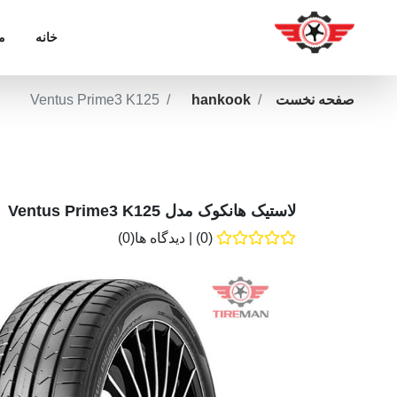
خانه
م
صفحه نخست
hankook
Ventus Prime3 K125
لاستیک هانکوک مدل Ventus Prime3 K125
(0)
|
دیدگاه ها(0)