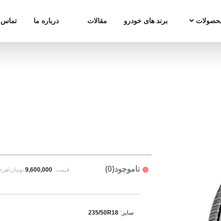
حصولات
برند های خودرو
مقالات
درباره ما
تماس ب
ناموجود(0)
قیمت:
9,600,000
تومان/هرح
سایز:
235/50R18