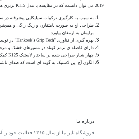
2019 می توان دانست که در مقایسه با مدل K115 برتری هایی دارد:
به سبب به کارگیری ترکیبات سیلیکایی پیشرفته در ساختار لاستیک Ventus Prime3 K125 این لاستیک در شرایط خشک و مرطوب عملک
طراحی آج به صورت نامتقارن و زیگ زاگی و همچنین د
برایمان به ارمغان بیاورد.
بهره گیری از فناوری "Hankook’s Grip Tech" در تولید این تایر موجب شده تا چسبندگی بسیار خوبی در سرعت های بالا و در شرایط مرطوب از خود به نمایش گذارد.
دارای فاصله ی ترمز کوتاه در مسیرهای خشک و مر
چهار شیار طراحی شده بر ساختار لاستیک K125 کمک میکند تا در شرایط بارانی با تخلیه ی سریع آب از زیر سطح تایر از وقوع هیدروپلنینگ و لغزش خودرو جلوگیری شود.
الگوی آج این لاستیک به گونه ای است که صدای ناشی
درباره ما
فروشگاه تایر ما از سال ۱۳۶۵ فعالی