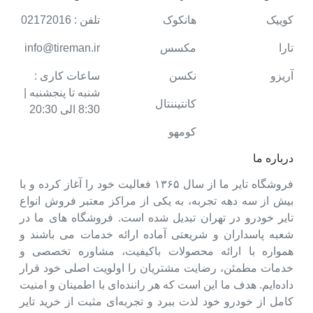
کوییک
هانکوک
تلفن : 02172016
تارا
مکسس
info@tireman.ir
آریزو
نکسن
ساعات کاری :
شنبه تا پنجشنبه |
کانتیننتال
8:30 الی 20:30
کومهو
درباره ما
فروشگاه تایر ما از سال ۱۳۶۵ فعالیت خود را آغاز کرده و با
بیش از سه دهه تجربه، به یکی از مراکز معتبر فروش انواع
تایر خودرو در تهران تبدیل شده است. فروشگاه های ما در
شعبه پاسداران و شریعتی آماده ارائه خدمات می باشند و
همواره با ارائه محصولات باکیفیت، مشاوره تخصصی و
خدمات مطمئن، رضایت مشتریان را اولویت اصلی خود قرار
داده‌ایم. هدف ما این است که هر راننده‌ای با اطمینان و امنیت
کامل از خودرو خود لذت ببرد و تجربه‌ای مثبت از خرید تایر