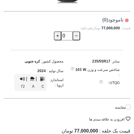
ناموجود(0)
قیمت:
77,000,000
تومان/هرحلقه
+
−
سایز:
235/55R17
محصول کشور:
کره جنوبی
شاخص سرعت و وزن
W
103
سال تولید :
2024
:
|
|
استاندارد
UTQG :
اروپا :
72
A
C
مقایسه
افزودن به علاقه مندی ها
قیمت یک حلقه :
77,000,000
تومان