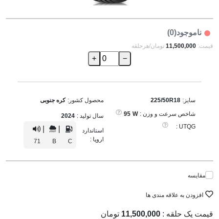
ناموجود(0)
قیمت:
11,500,000
تومان/هرحلقه
+
−
سایز:
225/50R18
محصول کشور:
کره جنوبی
شاخص سرعت و وزن :
W
95
سال تولید :
2024
UTQG :
|
|
استاندارد
اروپا :
71
B
C
مقایسه
افزودن به علاقه مندی ها
قیمت یک حلقه :
11,500,000
تومان