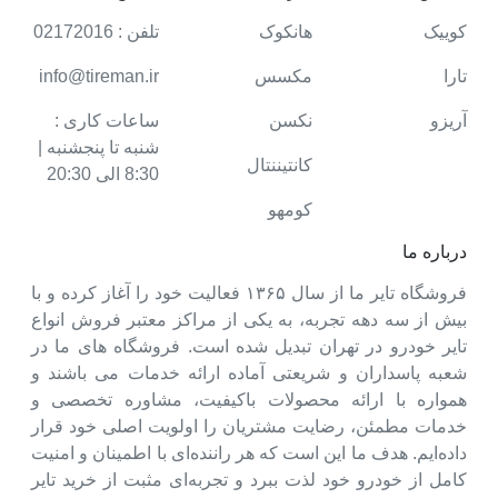
کوییک
هانکوک
تلفن : 02172016
تارا
مکسس
info@tireman.ir
آریزو
نکسن
ساعات کاری :
شنبه تا پنجشنبه |
کانتیننتال
8:30 الی 20:30
کومهو
درباره ما
فروشگاه تایر ما از سال ۱۳۶۵ فعالیت خود را آغاز کرده و با
بیش از سه دهه تجربه، به یکی از مراکز معتبر فروش انواع
تایر خودرو در تهران تبدیل شده است. فروشگاه های ما در
شعبه پاسداران و شریعتی آماده ارائه خدمات می باشند و
همواره با ارائه محصولات باکیفیت، مشاوره تخصصی و
خدمات مطمئن، رضایت مشتریان را اولویت اصلی خود قرار
داده‌ایم. هدف ما این است که هر راننده‌ای با اطمینان و امنیت
کامل از خودرو خود لذت ببرد و تجربه‌ای مثبت از خرید تایر