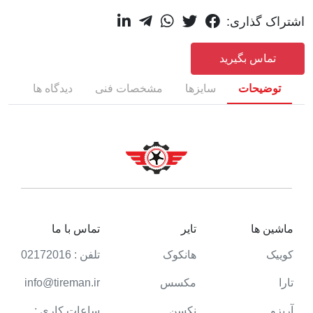
اشتراک گذاری:
تماس بگیرید
توضیحات
سایزها
مشخصات فنی
دیدگاه ها
ماشین ها
تایر
تماس با ما
کوییک
هانکوک
تلفن : 02172016
تارا
مکسس
info@tireman.ir
آریزو
نکسن
ساعات کاری :