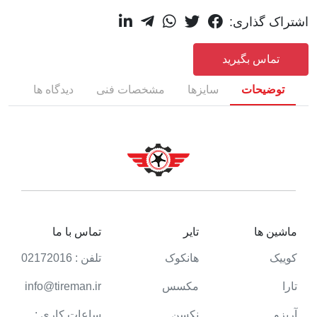
اشتراک گذاری:
تماس بگیرید
توضیحات
سایزها
مشخصات فنی
دیدگاه ها
ماشین ها
تایر
تماس با ما
کوییک
هانکوک
تلفن : 02172016
تارا
مکسس
info@tireman.ir
آریزو
نکسن
ساعات کاری :