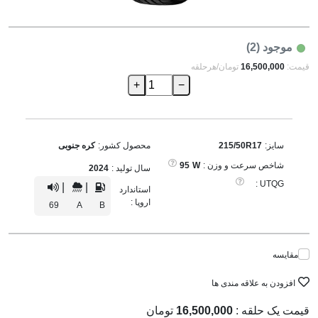
موجود (2)
قیمت:
16,500,000
تومان/هرحلقه
+
−
سایز:
215/50R17
محصول کشور:
کره جنوبی
شاخص سرعت و وزن :
W
95
سال تولید :
2024
UTQG :
|
|
استاندارد
اروپا :
69
A
B
مقایسه
افزودن به علاقه مندی ها
قیمت یک حلقه :
16,500,000
تومان