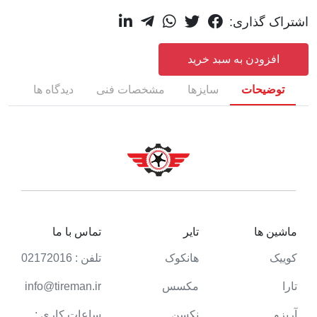
اشتراک گذاری:
افزودن به سبد خرید
توضیحات
سایزها
مشخصات فنی
دیدگاه ها
ماشین ها
تایر
تماس با ما
کوییک
هانکوک
تلفن : 02172016
تارا
مکسس
info@tireman.ir
آریزو
نکسن
ساعات کاری :