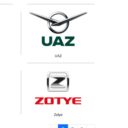
UAZ
Zotye