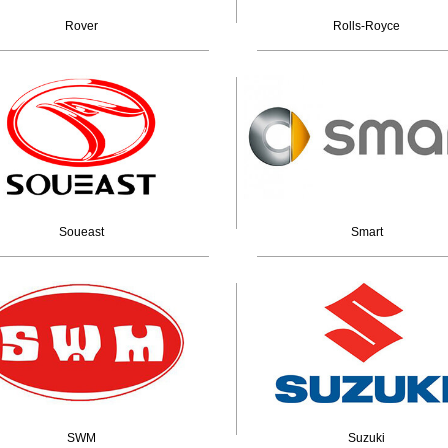
Rover
Rolls-Royce
Soueast
Smart
SWM
Suzuki