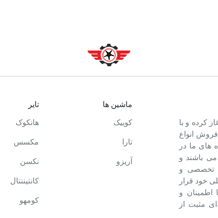
ماشین ها
تایر
ت خود را آغاز کرده و با
کوییک
هانکوک
 فروش انواع
تارا
مکسس
 های ما در
می باشند و
آریزو
نکسن
ه تخصصی و
ی خود قرار
کانتیننتال
ا اطمینان و
کومهو
ای مثبت از