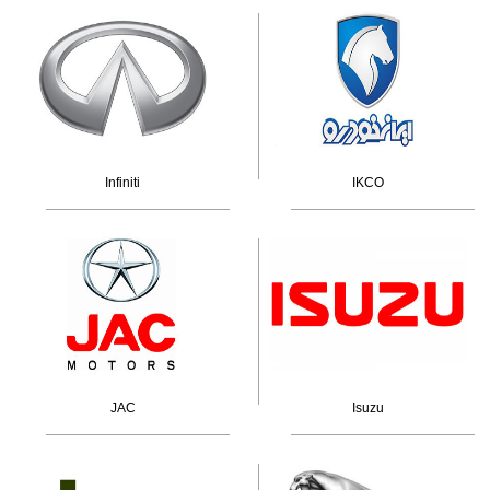
Infiniti
IKCO
JAC
Isuzu