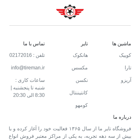
ماشین ها
تایر
تماس با ما
کوییک
هانکوک
تلفن : 02172016
تارا
مکسس
info@tireman.ir
آریزو
نکسن
ساعات کاری :
شنبه تا پنجشنبه |
کانتیننتال
8:30 الی 20:30
کومهو
درباره ما
فروشگاه تایر ما از سال ۱۳۶۵ فعالیت خود را آغاز کرده و با
بیش از سه دهه تجربه، به یکی از مراکز معتبر فروش انواع