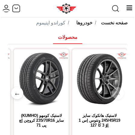
صفحه نخست
خودروها
کوراندو اپتیموم
محصولات
←
→
لاستیک هانکوک
سایز
لاستیک کومهو (KUMHO)
ل
245/45R19
وِنتوس اِس 1
سایز
235/70R16
کروجِن اِچ
R17
اِوُ 3 کا 127
پی 71