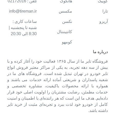
کوییک
هانکوک
تلفن : 02172016
تارا
مکسس
info@tireman.ir
آریزو
نکسن
ساعات کاری :
شنبه تا پنجشنبه |
کانتیننتال
8:30 الی 20:30
کومهو
درباره ما
فروشگاه تایر ما از سال ۱۳۶۵ فعالیت خود را آغاز کرده و با
بیش از سه دهه تجربه، به یکی از مراکز معتبر فروش انواع
تایر خودرو در تهران تبدیل شده است. فروشگاه های ما در
شعبه پاسداران و شریعتی آماده ارائه خدمات می باشند و
همواره با ارائه محصولات باکیفیت، مشاوره تخصصی و
خدمات مطمئن، رضایت مشتریان را اولویت اصلی خود قرار
داده‌ایم. هدف ما این است که هر راننده‌ای با اطمینان و امنیت
کامل از خودرو خود لذت ببرد و تجربه‌ای مثبت از خرید تایر
داشته باشد.