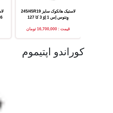
لاستیک هانکوک
سایز
245/45R19
لاس
وِنتوس اِس 1 اِوُ 3 کا 127
16
قیمت : 16,700,000 تومان
کوراندو اپتیموم