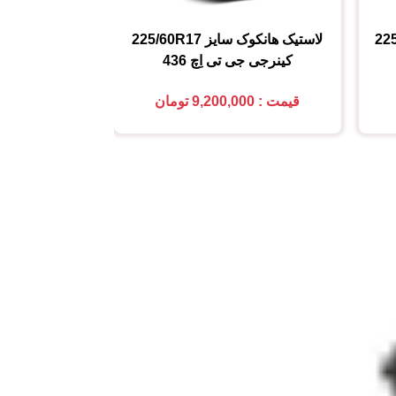
22
لاستیک هانکوک
سایز
225/60R17
لاستیک هانکو
کینرجی جی تی اِچ 436
کینرجی جی 
قیمت : 9,200,000 تومان
قیمت : 6,700,000 تومان