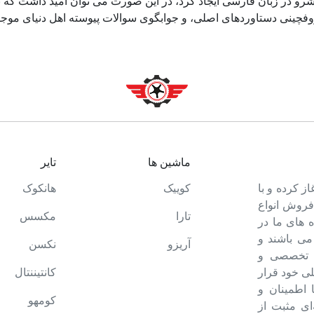
و در زبان فارسی ایجاد کرد، در این صورت می توان امید داشت که تم
وفچینی دستاوردهای اصلی، و جوابگوی سوالات پیوسته اهل دنیای موجو
ماشین ها
تایر
ت خود را آغاز کرده و با
کوییک
هانکوک
 فروش انواع
تارا
مکسس
 های ما در
می باشند و
آریزو
نکسن
ه تخصصی و
ی خود قرار
کانتیننتال
ا اطمینان و
کومهو
ای مثبت از