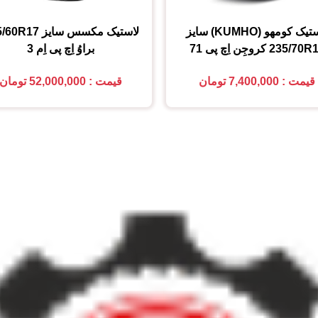
تیک کومهو (KUMHO)
سایز
لاستیک مکسس
سایز
5/60R17
235/70R
کروجِن اِچ پی 71
براوُ اِچ پی اِم 3
قیمت : 7,400,000 تومان
قیمت : 52,000,000 تومان