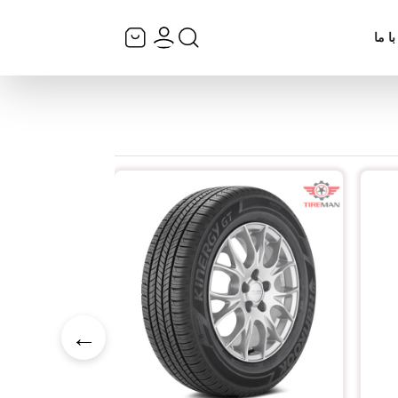
ا ما
←