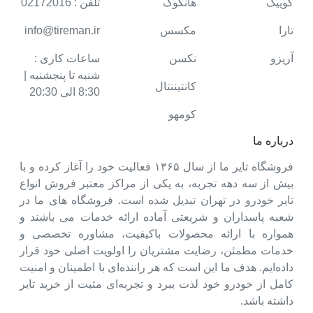
کوییک
هانکوک
تلفن : 02172016
تارا
مکسس
info@tireman.ir
آریزو
نکسن
ساعات کاری :
شنبه تا پنجشنبه |
کانتیننتال
8:30 الی 20:30
کومهو
درباره ما
فروشگاه تایر ما از سال ۱۳۶۵ فعالیت خود را آغاز کرده و با
بیش از سه دهه تجربه، به یکی از مراکز معتبر فروش انواع
تایر خودرو در تهران تبدیل شده است. فروشگاه های ما در
شعبه پاسداران و شریعتی آماده ارائه خدمات می باشند و
همواره با ارائه محصولات باکیفیت، مشاوره تخصصی و
خدمات مطمئن، رضایت مشتریان را اولویت اصلی خود قرار
داده‌ایم. هدف ما این است که هر راننده‌ای با اطمینان و امنیت
کامل از خودرو خود لذت ببرد و تجربه‌ای مثبت از خرید تایر
داشته باشد.