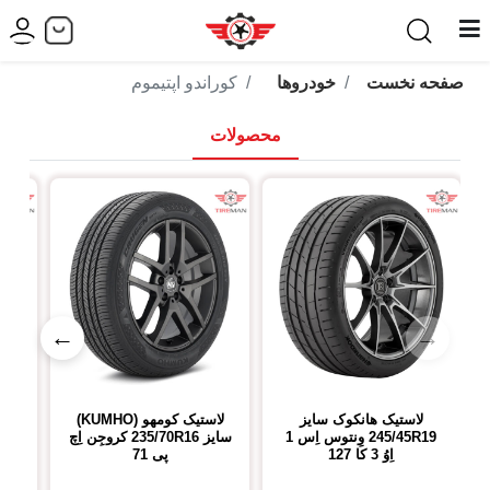
صفحه نخست
خودروها
کوراندو اپتیموم
محصولات
←
→
لاستیک هانکوک
سایز
لاستیک کومهو (KUMHO)
ل
245/45R19
وِنتوس اِس 1
سایز
235/70R16
کروجِن اِچ
R17
اِوُ 3 کا 127
پی 71