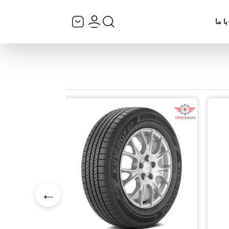
ا ما
←