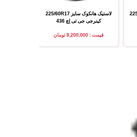
22
لاستیک هانکوک
سایز
225/60R17
لاستیک هانکو
کینرجی جی تی اِچ 436
کینرجی جی 
قیمت : 9,200,000 تومان
قیمت : 6,700,000 تومان