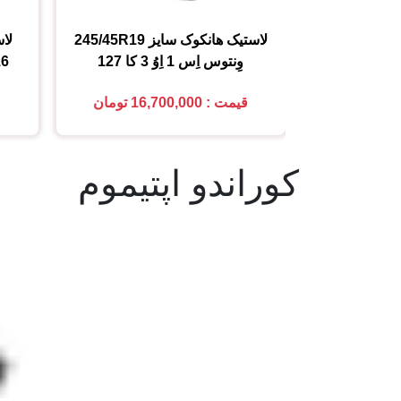
لاستیک هانکوک
سایز
245/45R19
لاس
وِنتوس اِس 1 اِوُ 3 کا 127
16
قیمت : 16,700,000 تومان
کوراندو اپتیموم