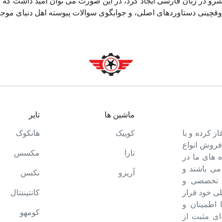
و در زبان فارسی ایجاد کرد، در این صورت می توان امید داشت که تم
وفچینی دستاوردهای اصلی، و جوابگوی سوالات پیوسته اهل دنیای موجو
ماشین ها
تایر
ت خود را آغاز کرده و با
کوییک
هانکوک
 فروش انواع
تارا
مکسس
 های ما در
می باشند و
آریزو
نکسن
ه تخصصی و
ی خود قرار
کانتیننتال
ا اطمینان و
کومهو
ای مثبت از