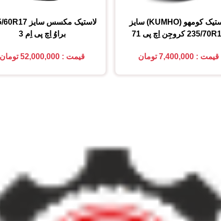
تیک کومهو (KUMHO)
سایز
لاستیک مکسس
سایز
5/60R17
235/70R
کروجِن اِچ پی 71
براوُ اِچ پی اِم 3
قیمت : 7,400,000 تومان
قیمت : 52,000,000 تومان