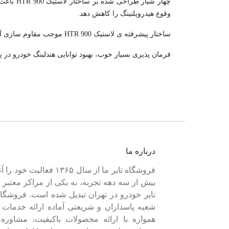
چهار شی
وقوع هیدروپلنینگ را کاهش دهد.
ساختار پیشرفته ی لاستیک HTR 900 موجب مقاوم سازی آن در برابر سایش زود هنگام و افزایش طول عمر و ماندگاری تایر شده است.
فرمان پذیری بسیار خوب، بهبود توانایی هندلینگ خودرو در 
درباره ما
فروشگاه تایر ما از سال ۱۳۶۵ فعالی
بیش از سه دهه تجربه، به یکی از مراکز معتبر
تایر خودرو در تهران تبدیل شده است. فروشگاه
شعبه پاسداران و شریعتی آماده ارائه خدمات 
همواره با ارائه محصولات باکیفیت، مشاور