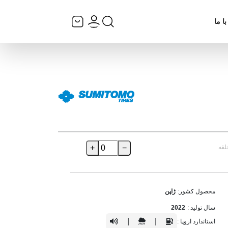
ا ما
لقه
−
+
محصول کشور:
ژاپن
سال تولید :
2022
|
|
استاندارد اروپا :