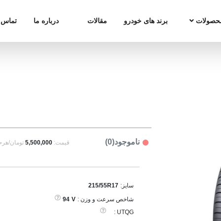
حصولات
برند های خودرو
مقالات
درباره ما
تماس ب
ناموجود(0)
قیمت:
5,500,000
تومان/هرح
سایز:
215/55R17
شاخص سرعت و وزن :
V
94
UTQG :