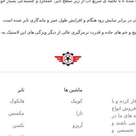
ار طراحی شده بر ساختار لاستیک HTR 900 باعث شده تا با تخلیه ی سریع آب از زیر سطح تایر، عملکرد 
پیچ و خم های جاده و قدرت ترمزگیری عالی از دیگر ویژگی های این لاستیک به 
ماشین ها
تایر
ت خود را آغاز کرده و با
کوییک
هانکوک
 فروش انواع
تارا
مکسس
 های ما در
می باشند و
آریزو
نکسن
ه تخصصی و