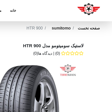
خانه
م
صفحه نخست
sumitomo
HTR 900
لاستیک سومیتومو مدل HTR 900
(0)
|
دیدگاه ها(0)