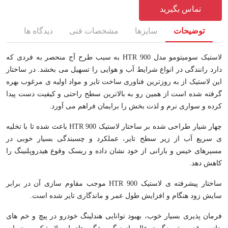
تماس بگیرید
توضیحات
سایزها
مشخصات فنی
دیدگاه ها
لاستیک سومیتومو مدل HTR 900 به سبب طرح آج منحصر به فردی که
دارد رانندگی در انواع شرایط آب و هوایی را تسهیل می بخشد. در ساختار
این لاستیک از به روزترین فناوری ساخت تایر و مواد اولیه ی مرغوب بهره
گرفته شده است از همین رو به بالاترین سطح راحتی و کیفیت دست پیدا
کرده و سواری نرم و لذت بخش را برایمان فراهم می آورد.
چهار شیار طراحی شده بر ساختار لاستیک HTR 900 باعث شده تا با تخلیه
ی سریع آب از زیر سطح تایر، عملکرد و چسبندگی بسیار خوبی در
مسیرهای خیس و بارانی از خود نشان داده و ریسک وقوع هیدروپلنینگ را
کاهش دهد.
ساختار پیشرفته ی لاستیک HTR 900 موجب مقاوم سازی آن در برابر
سایش زود هنگام و افزایش طول عمر و ماندگاری تایر شده است.
فرمان پذیری بسیار خوب، بهبود توانایی هندلینگ خودرو در پیچ و خم های