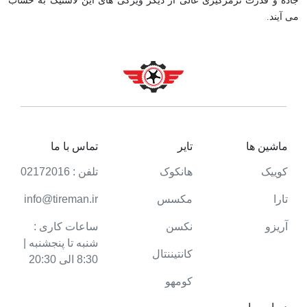
جاده و قدرت ترمزگیری عالی از دیگر ویژگی های این لاستیک به حساب
می آیند.
ماشین ها
تایر
تماس با ما
کوییک
هانکوک
تلفن : 02172016
تارا
مکسس
info@tireman.ir
آریزو
نکسن
ساعات کاری :
شنبه تا پنجشنبه |
کانتیننتال
8:30 الی 20:30
کومهو