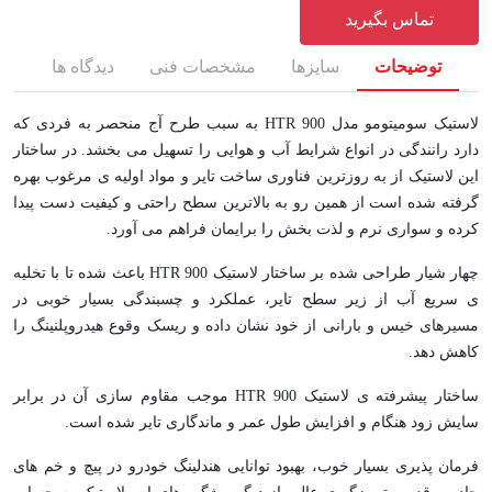
تماس بگیرید
توضیحات
سایزها
مشخصات فنی
دیدگاه ها
لاستیک سومیتومو مدل HTR 900 به سبب طرح آج منحصر به فردی که
دارد رانندگی در انواع شرایط آب و هوایی را تسهیل می بخشد. در ساختار
این لاستیک از به روزترین فناوری ساخت تایر و مواد اولیه ی مرغوب بهره
گرفته شده است از همین رو به بالاترین سطح راحتی و کیفیت دست پیدا
کرده و سواری نرم و لذت بخش را برایمان فراهم می آورد.
چهار شیار طراحی شده بر ساختار لاستیک HTR 900 باعث شده تا با تخلیه
ی سریع آب از زیر سطح تایر، عملکرد و چسبندگی بسیار خوبی در
مسیرهای خیس و بارانی از خود نشان داده و ریسک وقوع هیدروپلنینگ را
کاهش دهد.
ساختار پیشرفته ی لاستیک HTR 900 موجب مقاوم سازی آن در برابر
سایش زود هنگام و افزایش طول عمر و ماندگاری تایر شده است.
فرمان پذیری بسیار خوب، بهبود توانایی هندلینگ خودرو در پیچ و خم های