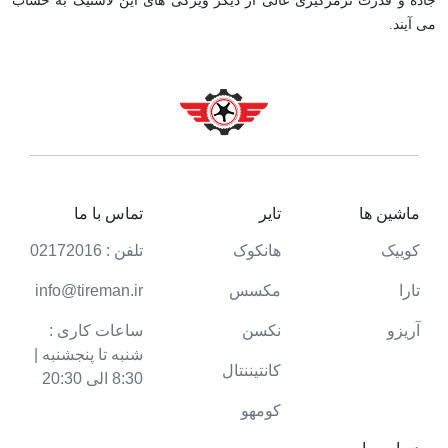
جاده و قدرت ترمزگیری عالی از دیگر ویژگی های این لاستیک به حساب
می آیند.
ماشین ها
تایر
تماس با ما
کوییک
هانکوک
تلفن : 02172016
تارا
مکسس
info@tireman.ir
آریزو
نکسن
ساعات کاری :
شنبه تا پنجشنبه |
کانتیننتال
8:30 الی 20:30
کومهو